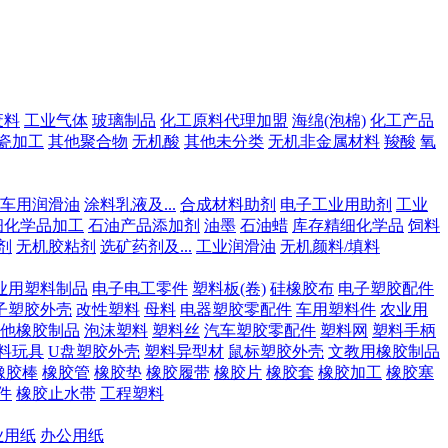
废料
工业气体
玻璃制品
化工原料代理加盟
海绵(泡棉)
化工产品
瓷加工
其他聚合物
无机酸
其他未分类
无机非金属材料
羧酸
氧
车用润滑油
涂料乳液及...
合成材料助剂
电子工业用助剂
工业
细化学品加工
石油产品添加剂
油墨
石油蜡
库存精细化学品
饲料
剂
无机胶粘剂
选矿药剂及...
工业润滑油
无机颜料/填料
业用塑料制品
电子电工零件
塑料板(卷)
硅橡胶布
电子塑胶配件
子塑胶外壳
改性塑料
母料
电器塑胶零配件
车用塑料件
农业用
他橡胶制品
泡沫塑料
塑料丝
汽车塑胶零配件
塑料网
塑料手柄
料玩具
U盘塑胶外壳
塑料异型材
鼠标塑胶外壳
文教用橡胶制品
橡胶棒
橡胶管
橡胶垫
橡胶履带
橡胶片
橡胶套
橡胶加工
橡胶塞
件
橡胶止水带
工程塑料
业用纸
办公用纸