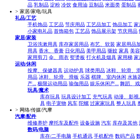
品
乳制品
淀粉
冷饮
食用油
豆制品
米面类
蛋制品
>
家居/家电/玩具
礼品/工艺
手机饰品
工艺品
节庆用品
工艺品加工
饰品加工
家
小家电礼品
首饰箱包
工艺品
饰品展示架
节庆用品
家居/家装
卫浴洗漱用具
库存家居用品
布艺、软装
家居用品
用具
香水、香膏
日化用品
美甲用品
驱蚊
家具
美容
家用剪刀
伞、雨衣
熨烫板
打火机及烟具
家用梯
家
运动/休闲
按摩、保健器具
运动护具
球类用品
冰鞋、轮滑、
用品
冰鞋、轮滑、滑板
乐器
棋牌、室内休闲
水族
产...
极限运动用品
瑜伽用品
娱乐休闲产...
舞蹈、戏
玩具/魔术
库存玩具
玩具设计加工
充气玩具
动漫、影视..
具
电子宠物
风车
陀螺
过家家玩具
整人玩具
>
网络/传媒/汽摩
汽摩/配件
维修养护
摩托车及配件
设备设施
汽车
库存及其他
数码/电脑
库存/二手电脑
手机通讯
手机配件
数码产品