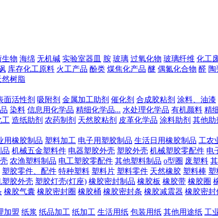
衍生物
海绵
无机碱
实验室器皿
胺
玻璃
过氧化物
玻璃纤维
化工
砜
库存化工原料
火工产品
酚类
煤焦化产品
醚
偶氮化合物
醛
陶
天然树脂
表面活性剂
吸附剂
金属加工助剂
催化剂
合成胶粘剂
涂料、油漆
品
染料
信息用化学品
精细化学品...
水处理化学品
有机颜料
精
化工
造纸助剂
农药制剂
天然胶粘剂
皮革化学品
涂料助剂
其他助
业用橡胶制品
塑料加工
电子用塑胶制品
生活日用橡胶制品
工农
制品
机械五金塑料件
电器塑胶外壳
塑胶外壳
机械塑胶零配件
电
壳
农渔塑料制品
电工塑胶零配件
其他塑料制品
o型圈
废塑料
其
塑胶零件、配件
特种塑料
塑料片
塑料零件
天然橡胶
塑料棒
塑
机塑胶外壳
塑胶灯壳(灯座)
橡胶密封制品
橡胶板
橡胶带
橡胶圈
条
橡胶气囊
橡胶密封圈
橡胶桶
橡胶密封条
橡胶减震器
橡胶密封
理加盟
纸浆
纸品加工
纸加工
生活用纸
包装用纸
其他用途纸
工