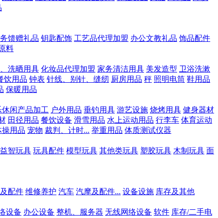
品
务馈赠礼品
钥匙配饰
工艺品代理加盟
办公文教礼品
饰品配件
原料
、洗晒用具
化妆品代理加盟
家务清洁用具
美发造型
卫浴洗漱
餐饮用品
钟表
针线、别针、缝纫
厨房用品
秤
照明电筒
鞋用品
品
保暖用品
乐休闲产品加工
户外用品
垂钓用具
游艺设施
烧烤用具
健身器材
材
田径用品
餐饮设备
滑雪用品
水上运动用品
行李车
体育运动
体操用品
宠物
裁判、计时...
举重用品
体质测试仪器
益智玩具
玩具配件
模型玩具
其他类玩具
塑胶玩具
木制玩具
面
及配件
维修养护
汽车
汽摩及配件...
设备设施
库存及其他
络设备
办公设备
整机、服务器
无线网络设备
软件
库存/二手电