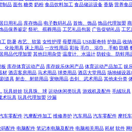
蜜制品
面包
糖类
奶粉
食品饮料加工
食品储运设备
香肠
营养食
居日用礼品
库存饰品
电子数码礼品
首饰、饰品
饰品代理加盟
商
饰品保养鉴定
祭祀、殡葬用品
工艺礼品包装
广告促销礼品
工艺
加工
防暑
布艺、软装
女性护理
母婴用品
USB新奇特
护肤品
收纳
、化妆用具
床上用品
一次性用品
彩妆
毛巾、浴巾、手帕
防晒
居用品代理加盟
其他日用杂货
温度计、水温计
防蚊虫、防蛀用
滑板
库存体育运动产品
库存娱乐休闲产品
体育运动产品加工
娱
器材
酒店客房用品
马术用品
球类用品
酒店大堂用品
场地铺设器
剧道具
射击、射箭用品
宠物用品
击剑、武术用品
其他未分类
.
玩具娃娃
玩具珠、球
运动休闲类玩具
游戏机及配件
毛绒玩具
魔术玩具
玩具代理加盟
沙漏
汽车零配件
汽摩配件加工
维修养护
汽车用品
汽车零配件
摩托车
数码配件
电脑配件
笔记本电脑及配件
电脑相关用品
耗材
软件
网