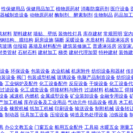
性保健用品
保健用品加工
植物原药材
消毒防腐药剂
医疗设备
器械制造设备
动物原药材
酶制剂、酵素制剂
生物制品
药品加工
筑材料
塑料建材
墙贴、壁纸
装饰性灯具
库存建材
常规照明
室内
钢结构、膜结构
厨房设施
隔断
采暖设备
木质材料
高级淋浴房
筑玻璃
信报箱
幕墙及材料配件
建筑装修施工
普通淋浴房
浴室家
材类管材
石材石料
建材加工
梯类
建材代理加盟
特种建材
装饰建
设备
环保设备
包装设备
农业机械
机床附件
纺织设备和器材
传
包装设备
阀门
包装成型机械
玻璃设备
电脑产品制造设备
纺织设
备
工业锅炉及配件
化工设备配件
反应设备
干燥设备
化工设备代
过滤设备
化工成套设备
焊接材料与附件
过滤材料
机械加工
焊
设备
减速机
内燃机
金属成型设备
矿业装卸设备
金融专用设备
产加工机械
库存设备及工业用品
气动元件
结晶设备
模具
木工机
设备
橡胶机械
纸加工机械
印刷设备
输送设备
制鞋机械
设备转
备
制动器
玩具加工设备
压缩设备
铸造及热处理设备
冶炼设备
具
办公文教五金
门窗五金
船用五金配件
工具箱
水暖五金
测量