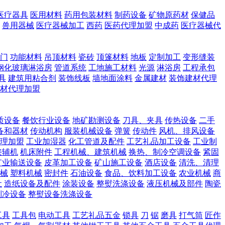
医疗器具
医用材料
药用包装材料
制药设备
矿物原药材
保健品
兽用器械
医疗器械加工
西药
医药代理加盟
中成药
医疗器械代
门
功能材料
吊顶材料
瓷砖
顶篷材料
地板
定制加工
变形缝装
钢化玻璃淋浴房
管道系统
工地施工材料
光源
淋浴房
工程承包
具
建筑用粘合剂
装饰线板
墙地面涂料
金属建材
装饰建材代理
材代理加盟
质设备
餐饮行业设备
地矿勘测设备
刀具、夹具
传热设备
二手
备和器材
传动机构
服装机械设备
弹簧
传动件
风机、排风设备
理加盟
工业加湿器
化工管道及配件
工艺礼品加工设备
工业制
接辅机
机床附件
工程机械、建筑机械
换热、制冷空调设备
紧固
矿业输送设备
皮革加工设备
矿山施工设备
酒店设备
清洗、清理
械
塑料机械
密封件
石油设备
食品、饮料加工设备
农业机械
商
让
造纸设备及配件
涂装设备
整熨洗涤设备
液压机械及部件
陶瓷
制冷设备
整熨设备洗涤设备
工具
工具包
电动工具
工艺礼品五金
锁具
刀
锯
磨具
打气筒
匠作