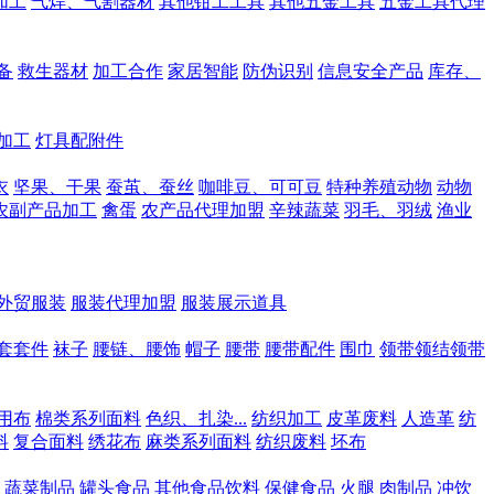
加工
气焊、气割器材
其他钳工工具
其他五金工具
五金工具代理
备
救生器材
加工合作
家居智能
防伪识别
信息安全产品
库存、
加工
灯具配附件
衣
坚果、干果
蚕茧、蚕丝
咖啡豆、可可豆
特种养殖动物
动物
农副产品加工
禽蛋
农产品代理加盟
辛辣蔬菜
羽毛、羽绒
渔业
外贸服装
服装代理加盟
服装展示道具
套套件
袜子
腰链、腰饰
帽子
腰带
腰带配件
围巾
领带领结领带
用布
棉类系列面料
色织、扎染...
纺织加工
皮革废料
人造革
纺
料
复合面料
绣花布
麻类系列面料
纺织废料
坯布
蔬菜制品
罐头食品
其他食品饮料
保健食品
火腿
肉制品
冲饮