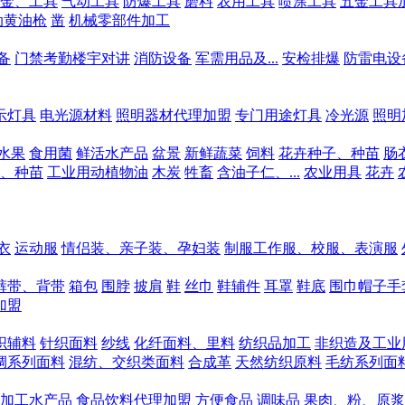
金、工具
气动工具
防爆工具
磨料
农用工具
喷涂工具
五金工具
动黄油枪
凿
机械零部件加工
备
门禁考勤楼宇对讲
消防设备
军需用品及...
安检排爆
防雷电设
示灯具
电光源材料
照明器材代理加盟
专门用途灯具
冷光源
照明
水果
食用菌
鲜活水产品
盆景
新鲜蔬菜
饲料
花卉种子、种苗
肠
、种苗
工业用动植物油
木炭
牲畜
含油子仁、...
农业用具
花卉
衣
运动服
情侣装、亲子装、孕妇装
制服工作服、校服、表演服
裤带、背带
箱包
围脖
披肩
鞋
丝巾
鞋辅件
耳罩
鞋底
围巾帽子手
加盟
织辅料
针织面料
纱线
化纤面料、里料
纺织品加工
非织造及工业
绸系列面料
混纺、交织类面料
合成革
天然纺织原料
毛纺系列面
加工水产品
食品饮料代理加盟
方便食品
调味品
果肉、粉、原浆