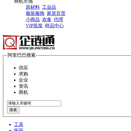
商机市场
原材料
工业品
服装服饰
家居百货
小商品
农食
代理
VIP批发
样品中心
阿里巴巴搜索
供应
求购
企业
资讯
商机
搜索
工具
医药