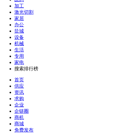
加工
激光切割
家居
办公
盐城
设备
机械
生活
专用
家电
搜索排行榜
首页
供应
资讯
求购
企业
企链圈
商机
商城
免费发布