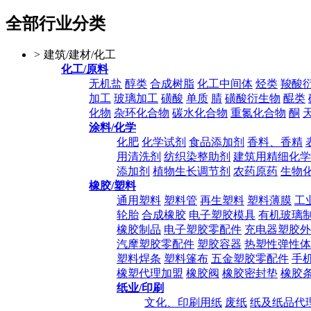
全部行业分类
>
建筑/建材/化工
化工/原料
无机盐
醇类
合成树脂
化工中间体
烃类
羧酸
加工
玻璃加工
磺酸
单质
腈
磺酸衍生物
醌类
化物
杂环化合物
碳水化合物
重氮化合物
酮
涂料/化学
化肥
化学试剂
食品添加剂
香料、香精
用清洗剂
纺织染整助剂
建筑用精细化学
添加剂
植物生长调节剂
农药原药
生物
橡胶/塑料
通用塑料
塑料管
再生塑料
塑料薄膜
工
轮胎
合成橡胶
电子塑胶模具
有机玻璃
橡胶制品
电子塑胶零配件
充电器塑胶外
汽摩塑胶零配件
塑胶容器
热塑性弹性体
塑料焊条
塑料篷布
五金塑胶零配件
手
橡塑代理加盟
橡胶阀
橡胶密封垫
橡胶
纸业/印刷
文化、印刷用纸
废纸
纸及纸品代