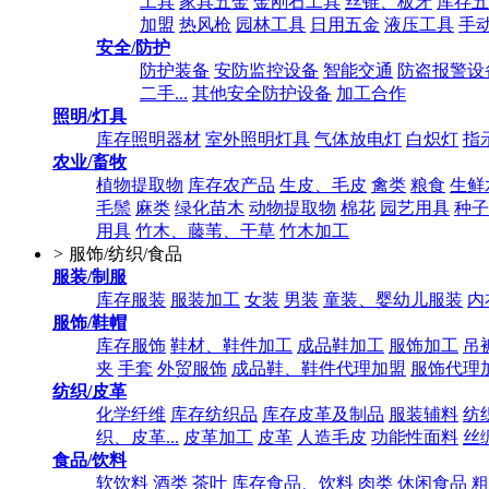
工具
家具五金
金刚石工具
丝锥、板牙
库存五
加盟
热风枪
园林工具
日用五金
液压工具
手
安全/防护
防护装备
安防监控设备
智能交通
防盗报警设
二手...
其他安全防护设备
加工合作
照明/灯具
库存照明器材
室外照明灯具
气体放电灯
白炽灯
指
农业/畜牧
植物提取物
库存农产品
生皮、毛皮
禽类
粮食
生鲜
毛鬃
麻类
绿化苗木
动物提取物
棉花
园艺用具
种子
用具
竹木、藤苇、干草
竹木加工
>
服饰/纺织/食品
服装/制服
库存服装
服装加工
女装
男装
童装、婴幼儿服装
内
服饰/鞋帽
库存服饰
鞋材、鞋件加工
成品鞋加工
服饰加工
吊
夹
手套
外贸服饰
成品鞋、鞋件代理加盟
服饰代理
纺织/皮革
化学纤维
库存纺织品
库存皮革及制品
服装辅料
纺
织、皮革...
皮革加工
皮革
人造毛皮
功能性面料
丝
食品/饮料
软饮料
酒类
茶叶
库存食品、饮料
肉类
休闲食品
粗