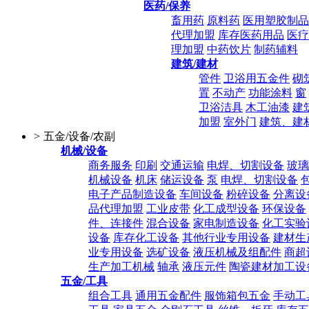
医药/保养
畜用药
原料药
医用塑胶制品
代理加盟
库存医药用品
医疗
理加盟
中药饮片
制药辅料
建筑/建材
管件
卫浴用五金件
砌
置
不动产
功能涂料
窗
卫浴洁具
木工油漆
建
加盟
室外门
建筑、建
>
五金/设备/农副
机械/设备
商务服务
印刷
交通运输
电焊、切割设备
玻璃
机械设备
机床
储运设备
泵
电焊、切割设备
电子产品制造设备
车间设备
粉碎设备
分离设
品代理加盟
工业皮带
化工成型设备
环保设备
件、连接件
混合设备
家电制造设备
化工实验
设备
库存化工设备
其他行业专用设备
建材生
业专用设备
选矿设备
液压机械及组配件
商超
生产加工机械
轴承
液压元件
陶瓷建材加工设
五金/工具
组合工具
通用五金配件
服饰箱包五金
手动工