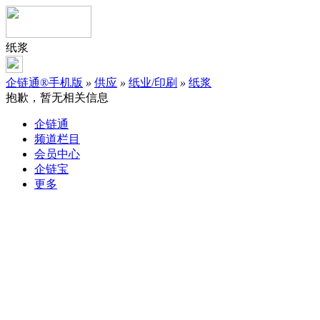
纸浆
企链通®手机版
»
供应
»
纸业/印刷
»
纸浆
抱歉，暂无相关信息
企链通
频道栏目
会员中心
企链宝
更多