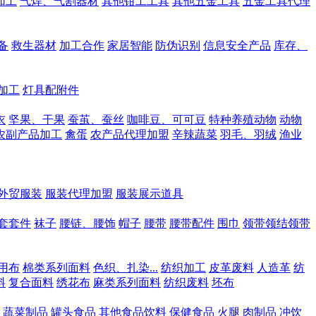
加工
气焊、气割器材
其他钳工工具
其他五金工具
五金工具代理
备
救生器材
加工合作
家居智能
防伪识别
信息安全产品
库存、
加工
灯具配附件
衣
坚果、干果
蚕茧、蚕丝
咖啡豆、可可豆
特种养殖动物
动物
农副产品加工
禽蛋
农产品代理加盟
辛辣蔬菜
羽毛、羽绒
渔业
外贸服装
服装代理加盟
服装展示道具
套套件
袜子
腰链、腰饰
帽子
腰带
腰带配件
围巾
领带领结领带
用布
棉类系列面料
色织、扎染...
纺织加工
皮革废料
人造革
纺
料
复合面料
绣花布
麻类系列面料
纺织废料
坯布
蔬菜制品
罐头食品
其他食品饮料
保健食品
火腿
肉制品
冲饮