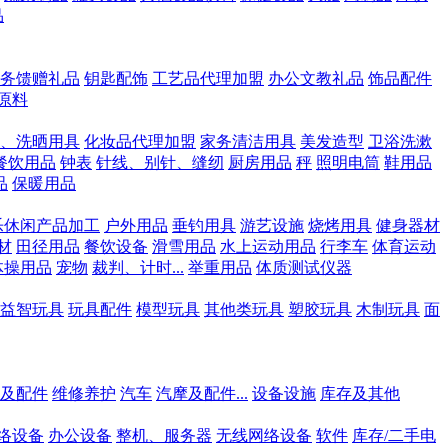
品
务馈赠礼品
钥匙配饰
工艺品代理加盟
办公文教礼品
饰品配件
原料
、洗晒用具
化妆品代理加盟
家务清洁用具
美发造型
卫浴洗漱
餐饮用品
钟表
针线、别针、缝纫
厨房用品
秤
照明电筒
鞋用品
品
保暖用品
乐休闲产品加工
户外用品
垂钓用具
游艺设施
烧烤用具
健身器材
材
田径用品
餐饮设备
滑雪用品
水上运动用品
行李车
体育运动
体操用品
宠物
裁判、计时...
举重用品
体质测试仪器
益智玩具
玩具配件
模型玩具
其他类玩具
塑胶玩具
木制玩具
面
及配件
维修养护
汽车
汽摩及配件...
设备设施
库存及其他
络设备
办公设备
整机、服务器
无线网络设备
软件
库存/二手电