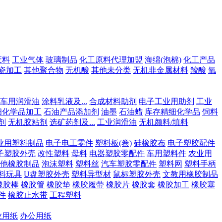
废料
工业气体
玻璃制品
化工原料代理加盟
海绵(泡棉)
化工产品
瓷加工
其他聚合物
无机酸
其他未分类
无机非金属材料
羧酸
氧
车用润滑油
涂料乳液及...
合成材料助剂
电子工业用助剂
工业
细化学品加工
石油产品添加剂
油墨
石油蜡
库存精细化学品
饲料
剂
无机胶粘剂
选矿药剂及...
工业润滑油
无机颜料/填料
业用塑料制品
电子电工零件
塑料板(卷)
硅橡胶布
电子塑胶配件
子塑胶外壳
改性塑料
母料
电器塑胶零配件
车用塑料件
农业用
他橡胶制品
泡沫塑料
塑料丝
汽车塑胶零配件
塑料网
塑料手柄
料玩具
U盘塑胶外壳
塑料异型材
鼠标塑胶外壳
文教用橡胶制品
橡胶棒
橡胶管
橡胶垫
橡胶履带
橡胶片
橡胶套
橡胶加工
橡胶塞
件
橡胶止水带
工程塑料
业用纸
办公用纸