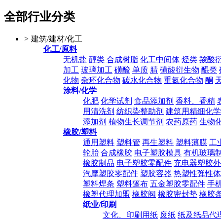
全部行业分类
>
建筑/建材/化工
化工/原料
无机盐
醇类
合成树脂
化工中间体
烃类
羧酸
加工
玻璃加工
磺酸
单质
腈
磺酸衍生物
醌类
化物
杂环化合物
碳水化合物
重氮化合物
酮
涂料/化学
化肥
化学试剂
食品添加剂
香料、香精
用清洗剂
纺织染整助剂
建筑用精细化学
添加剂
植物生长调节剂
农药原药
生物
橡胶/塑料
通用塑料
塑料管
再生塑料
塑料薄膜
工
轮胎
合成橡胶
电子塑胶模具
有机玻璃
橡胶制品
电子塑胶零配件
充电器塑胶外
汽摩塑胶零配件
塑胶容器
热塑性弹性体
塑料焊条
塑料篷布
五金塑胶零配件
手
橡塑代理加盟
橡胶阀
橡胶密封垫
橡胶
纸业/印刷
文化、印刷用纸
废纸
纸及纸品代