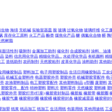
衍生物
海绵
无机碱
实验室器皿
胺
玻璃
过氧化物
玻璃纤维
化工
砜
库存化工原料
火工产品
酚类
煤焦化产品
醚
偶氮化合物
醛
陶
天然树脂
表面活性剂
吸附剂
金属加工助剂
催化剂
合成胶粘剂
涂料、油漆
品
染料
信息用化学品
精细化学品...
水处理化学品
有机颜料
精
化工
造纸助剂
农药制剂
天然胶粘剂
皮革化学品
涂料助剂
其他助
业用橡胶制品
塑料加工
电子用塑胶制品
生活日用橡胶制品
工农
制品
机械五金塑料件
电器塑胶外壳
塑胶外壳
机械塑胶零配件
电
壳
农渔塑料制品
电工塑胶零配件
其他塑料制品
o型圈
废塑料
其
塑胶零件、配件
特种塑料
塑料片
塑料零件
天然橡胶
塑料棒
塑
机塑胶外壳
塑胶灯壳(灯座)
橡胶密封制品
橡胶板
橡胶带
橡胶圈
条
橡胶气囊
橡胶密封圈
橡胶桶
橡胶密封条
橡胶减震器
橡胶密封
理加盟
纸浆
纸品加工
纸加工
生活用纸
包装用纸
其他用途纸
工