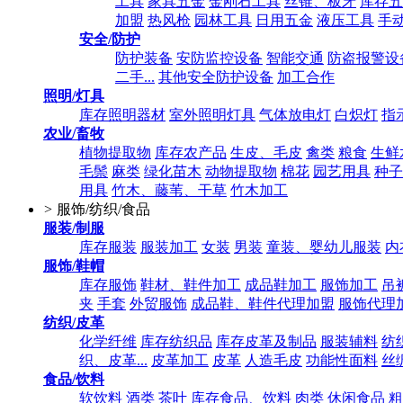
工具
家具五金
金刚石工具
丝锥、板牙
库存五
加盟
热风枪
园林工具
日用五金
液压工具
手
安全/防护
防护装备
安防监控设备
智能交通
防盗报警设
二手...
其他安全防护设备
加工合作
照明/灯具
库存照明器材
室外照明灯具
气体放电灯
白炽灯
指
农业/畜牧
植物提取物
库存农产品
生皮、毛皮
禽类
粮食
生鲜
毛鬃
麻类
绿化苗木
动物提取物
棉花
园艺用具
种子
用具
竹木、藤苇、干草
竹木加工
>
服饰/纺织/食品
服装/制服
库存服装
服装加工
女装
男装
童装、婴幼儿服装
内
服饰/鞋帽
库存服饰
鞋材、鞋件加工
成品鞋加工
服饰加工
吊
夹
手套
外贸服饰
成品鞋、鞋件代理加盟
服饰代理
纺织/皮革
化学纤维
库存纺织品
库存皮革及制品
服装辅料
纺
织、皮革...
皮革加工
皮革
人造毛皮
功能性面料
丝
食品/饮料
软饮料
酒类
茶叶
库存食品、饮料
肉类
休闲食品
粗