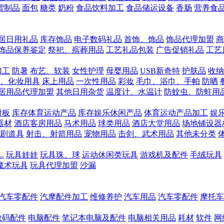
蜜制品
面包
糖类
奶粉
食品饮料加工
食品储运设备
香肠
营养食
居日用礼品
库存饰品
电子数码礼品
首饰、饰品
饰品代理加盟
商
饰品保养鉴定
祭祀、殡葬用品
工艺礼品包装
广告促销礼品
工艺
加工
防暑
布艺、软装
女性护理
母婴用品
USB新奇特
护肤品
收纳
、化妆用具
床上用品
一次性用品
彩妆
毛巾、浴巾、手帕
防晒
居用品代理加盟
其他日用杂货
温度计、水温计
防蚊虫、防蛀用
滑板
库存体育运动产品
库存娱乐休闲产品
体育运动产品加工
娱
器材
酒店客房用品
马术用品
球类用品
酒店大堂用品
场地铺设器
剧道具
射击、射箭用品
宠物用品
击剑、武术用品
其他未分类
.
玩具娃娃
玩具珠、球
运动休闲类玩具
游戏机及配件
毛绒玩具
魔术玩具
玩具代理加盟
沙漏
汽车零配件
汽摩配件加工
维修养护
汽车用品
汽车零配件
摩托车
数码配件
电脑配件
笔记本电脑及配件
电脑相关用品
耗材
软件
网