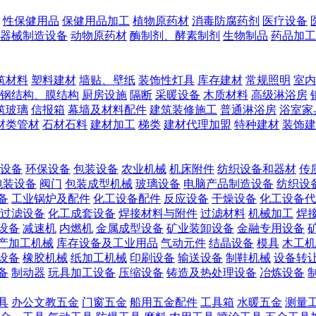
性保健用品
保健用品加工
植物原药材
消毒防腐药剂
医疗设备
器械制造设备
动物原药材
酶制剂、酵素制剂
生物制品
药品加工
筑材料
塑料建材
墙贴、壁纸
装饰性灯具
库存建材
常规照明
室内
钢结构、膜结构
厨房设施
隔断
采暖设备
木质材料
高级淋浴房
筑玻璃
信报箱
幕墙及材料配件
建筑装修施工
普通淋浴房
浴室家
材类管材
石材石料
建材加工
梯类
建材代理加盟
特种建材
装饰建
设备
环保设备
包装设备
农业机械
机床附件
纺织设备和器材
传
包装设备
阀门
包装成型机械
玻璃设备
电脑产品制造设备
纺织设
备
工业锅炉及配件
化工设备配件
反应设备
干燥设备
化工设备代
过滤设备
化工成套设备
焊接材料与附件
过滤材料
机械加工
焊
设备
减速机
内燃机
金属成型设备
矿业装卸设备
金融专用设备
产加工机械
库存设备及工业用品
气动元件
结晶设备
模具
木工机
设备
橡胶机械
纸加工机械
印刷设备
输送设备
制鞋机械
设备转
备
制动器
玩具加工设备
压缩设备
铸造及热处理设备
冶炼设备
具
办公文教五金
门窗五金
船用五金配件
工具箱
水暖五金
测量