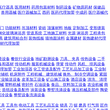
医疗器具
医用材料
药用包装材料
制药设备
矿物原药材
保健品
兽用器械
医疗器械加工
西药
医药代理加盟
中成药
医疗器械代
门
功能材料
吊顶材料
瓷砖
顶篷材料
地板
定制加工
变形缝装
钢化玻璃淋浴房
管道系统
工地施工材料
光源
淋浴房
工程承包
具
建筑用粘合剂
装饰线板
墙地面涂料
金属建材
装饰建材代理
材代理加盟
质设备
餐饮行业设备
地矿勘测设备
刀具、夹具
传热设备
二手
备和器材
传动机构
服装机械设备
弹簧
传动件
风机、排风设备
理加盟
工业加湿器
化工管道及配件
工艺礼品加工设备
工业制
接辅机
机床附件
工程机械、建筑机械
换热、制冷空调设备
紧固
矿业输送设备
皮革加工设备
矿山施工设备
酒店设备
清洗、清理
械
塑料机械
密封件
石油设备
食品、饮料加工设备
农业机械
商
让
造纸设备及配件
涂装设备
整熨洗涤设备
液压机械及部件
陶瓷
制冷设备
整熨设备洗涤设备
工具
工具包
电动工具
工艺礼品五金
锁具
刀
锯
磨具
打气筒
匠作