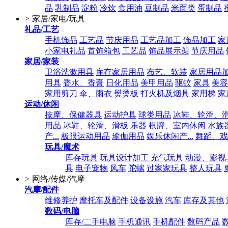
品
乳制品
淀粉
冷饮
食用油
豆制品
米面类
蛋制品
>
家居/家电/玩具
礼品/工艺
手机饰品
工艺品
节庆用品
工艺品加工
饰品加工
家
小家电礼品
首饰箱包
工艺品
饰品展示架
节庆用品
家居/家装
卫浴洗漱用具
库存家居用品
布艺、软装
家居用品
用具
香水、香膏
日化用品
美甲用品
驱蚊
家具
美容
家用剪刀
伞、雨衣
熨烫板
打火机及烟具
家用梯
家
运动/休闲
按摩、保健器具
运动护具
球类用品
冰鞋、轮滑、
用品
冰鞋、轮滑、滑板
乐器
棋牌、室内休闲
水族
产...
极限运动用品
瑜伽用品
娱乐休闲产...
舞蹈、戏
玩具/魔术
库存玩具
玩具设计加工
充气玩具
动漫、影视..
具
电子宠物
风车
陀螺
过家家玩具
整人玩具
>
网络/传媒/汽摩
汽摩/配件
维修养护
摩托车及配件
设备设施
汽车
库存及其他
数码/电脑
库存/二手电脑
手机通讯
手机配件
数码产品