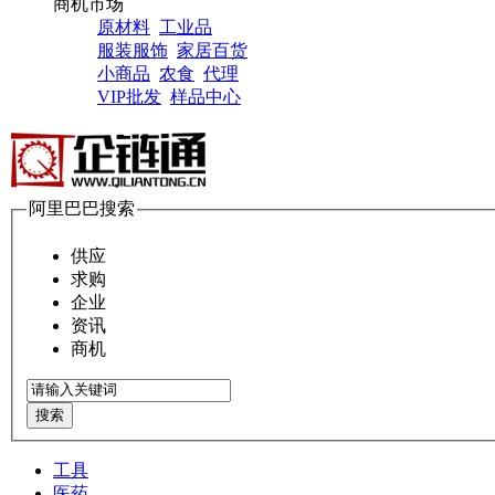
商机市场
原材料
工业品
服装服饰
家居百货
小商品
农食
代理
VIP批发
样品中心
阿里巴巴搜索
供应
求购
企业
资讯
商机
搜索
工具
医药