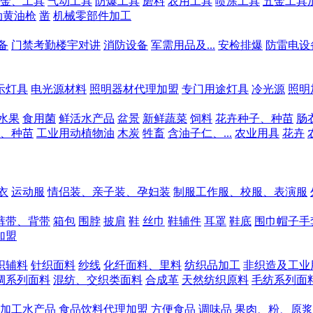
金、工具
气动工具
防爆工具
磨料
农用工具
喷涂工具
五金工具
动黄油枪
凿
机械零部件加工
备
门禁考勤楼宇对讲
消防设备
军需用品及...
安检排爆
防雷电设
示灯具
电光源材料
照明器材代理加盟
专门用途灯具
冷光源
照明
水果
食用菌
鲜活水产品
盆景
新鲜蔬菜
饲料
花卉种子、种苗
肠
、种苗
工业用动植物油
木炭
牲畜
含油子仁、...
农业用具
花卉
衣
运动服
情侣装、亲子装、孕妇装
制服工作服、校服、表演服
裤带、背带
箱包
围脖
披肩
鞋
丝巾
鞋辅件
耳罩
鞋底
围巾帽子手
加盟
织辅料
针织面料
纱线
化纤面料、里料
纺织品加工
非织造及工业
绸系列面料
混纺、交织类面料
合成革
天然纺织原料
毛纺系列面
加工水产品
食品饮料代理加盟
方便食品
调味品
果肉、粉、原浆