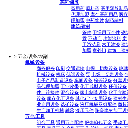
医药/保养
畜用药
原料药
医用塑胶制品
代理加盟
库存医药用品
医疗
理加盟
中药饮片
制药辅料
建筑/建材
管件
卫浴用五金件
砌
置
不动产
功能涂料
窗
卫浴洁具
木工油漆
建
加盟
室外门
建筑、建
>
五金/设备/农副
机械/设备
商务服务
印刷
交通运输
电焊、切割设备
玻璃
机械设备
机床
储运设备
泵
电焊、切割设备
电子产品制造设备
车间设备
粉碎设备
分离设
品代理加盟
工业皮带
化工成型设备
环保设备
件、连接件
混合设备
家电制造设备
化工实验
设备
库存化工设备
其他行业专用设备
建材生
业专用设备
选矿设备
液压机械及组配件
商超
生产加工机械
轴承
液压元件
陶瓷建材加工设
五金/工具
组合工具
通用五金配件
服饰箱包五金
手动工