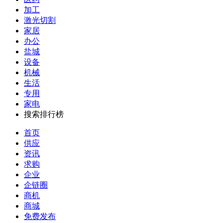
加工
激光切割
家居
办公
盐城
设备
机械
生活
专用
家电
搜索排行榜
首页
供应
资讯
求购
企业
企链圈
商机
商城
免费发布