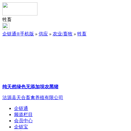
牲畜
企链通®手机版
»
供应
»
农业/畜牧
»
牲畜
纯天然绿色无添加坝农黑猪
沽源县天合畜禽养殖有限公司
企链通
频道栏目
会员中心
企链宝