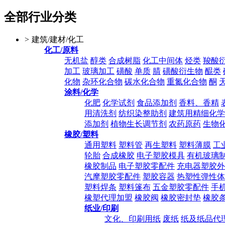
全部行业分类
>
建筑/建材/化工
化工/原料
无机盐
醇类
合成树脂
化工中间体
烃类
羧酸
加工
玻璃加工
磺酸
单质
腈
磺酸衍生物
醌类
化物
杂环化合物
碳水化合物
重氮化合物
酮
涂料/化学
化肥
化学试剂
食品添加剂
香料、香精
用清洗剂
纺织染整助剂
建筑用精细化学
添加剂
植物生长调节剂
农药原药
生物
橡胶/塑料
通用塑料
塑料管
再生塑料
塑料薄膜
工
轮胎
合成橡胶
电子塑胶模具
有机玻璃
橡胶制品
电子塑胶零配件
充电器塑胶外
汽摩塑胶零配件
塑胶容器
热塑性弹性体
塑料焊条
塑料篷布
五金塑胶零配件
手
橡塑代理加盟
橡胶阀
橡胶密封垫
橡胶
纸业/印刷
文化、印刷用纸
废纸
纸及纸品代