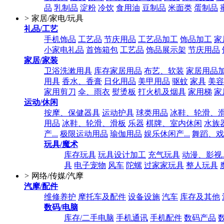
品
乳制品
淀粉
冷饮
食用油
豆制品
米面类
蛋制品
>
家居/家电/玩具
礼品/工艺
手机饰品
工艺品
节庆用品
工艺品加工
饰品加工
家
小家电礼品
首饰箱包
工艺品
饰品展示架
节庆用品
家居/家装
卫浴洗漱用具
库存家居用品
布艺、软装
家居用品
用具
香水、香膏
日化用品
美甲用品
驱蚊
家具
美容
家用剪刀
伞、雨衣
熨烫板
打火机及烟具
家用梯
家
运动/休闲
按摩、保健器具
运动护具
球类用品
冰鞋、轮滑、
用品
冰鞋、轮滑、滑板
乐器
棋牌、室内休闲
水族
产...
极限运动用品
瑜伽用品
娱乐休闲产...
舞蹈、戏
玩具/魔术
库存玩具
玩具设计加工
充气玩具
动漫、影视..
具
电子宠物
风车
陀螺
过家家玩具
整人玩具
>
网络/传媒/汽摩
汽摩/配件
维修养护
摩托车及配件
设备设施
汽车
库存及其他
数码/电脑
库存/二手电脑
手机通讯
手机配件
数码产品