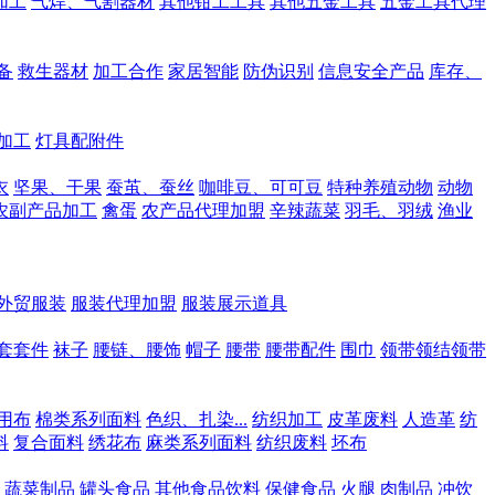
加工
气焊、气割器材
其他钳工工具
其他五金工具
五金工具代理
备
救生器材
加工合作
家居智能
防伪识别
信息安全产品
库存、
加工
灯具配附件
衣
坚果、干果
蚕茧、蚕丝
咖啡豆、可可豆
特种养殖动物
动物
农副产品加工
禽蛋
农产品代理加盟
辛辣蔬菜
羽毛、羽绒
渔业
外贸服装
服装代理加盟
服装展示道具
套套件
袜子
腰链、腰饰
帽子
腰带
腰带配件
围巾
领带领结领带
用布
棉类系列面料
色织、扎染...
纺织加工
皮革废料
人造革
纺
料
复合面料
绣花布
麻类系列面料
纺织废料
坯布
蔬菜制品
罐头食品
其他食品饮料
保健食品
火腿
肉制品
冲饮