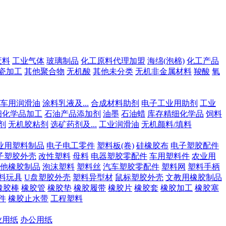
废料
工业气体
玻璃制品
化工原料代理加盟
海绵(泡棉)
化工产品
瓷加工
其他聚合物
无机酸
其他未分类
无机非金属材料
羧酸
氧
车用润滑油
涂料乳液及...
合成材料助剂
电子工业用助剂
工业
细化学品加工
石油产品添加剂
油墨
石油蜡
库存精细化学品
饲料
剂
无机胶粘剂
选矿药剂及...
工业润滑油
无机颜料/填料
业用塑料制品
电子电工零件
塑料板(卷)
硅橡胶布
电子塑胶配件
子塑胶外壳
改性塑料
母料
电器塑胶零配件
车用塑料件
农业用
他橡胶制品
泡沫塑料
塑料丝
汽车塑胶零配件
塑料网
塑料手柄
料玩具
U盘塑胶外壳
塑料异型材
鼠标塑胶外壳
文教用橡胶制品
橡胶棒
橡胶管
橡胶垫
橡胶履带
橡胶片
橡胶套
橡胶加工
橡胶塞
件
橡胶止水带
工程塑料
业用纸
办公用纸