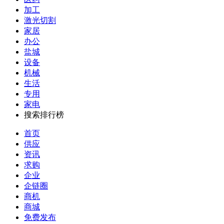
加工
激光切割
家居
办公
盐城
设备
机械
生活
专用
家电
搜索排行榜
首页
供应
资讯
求购
企业
企链圈
商机
商城
免费发布