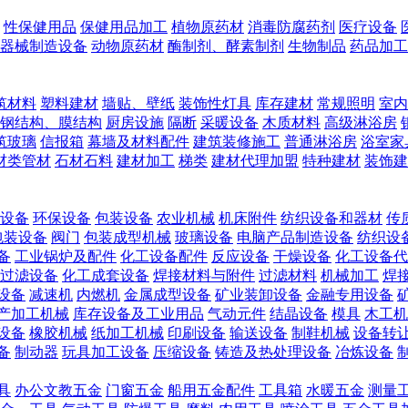
性保健用品
保健用品加工
植物原药材
消毒防腐药剂
医疗设备
器械制造设备
动物原药材
酶制剂、酵素制剂
生物制品
药品加工
筑材料
塑料建材
墙贴、壁纸
装饰性灯具
库存建材
常规照明
室内
钢结构、膜结构
厨房设施
隔断
采暖设备
木质材料
高级淋浴房
筑玻璃
信报箱
幕墙及材料配件
建筑装修施工
普通淋浴房
浴室家
材类管材
石材石料
建材加工
梯类
建材代理加盟
特种建材
装饰建
设备
环保设备
包装设备
农业机械
机床附件
纺织设备和器材
传
包装设备
阀门
包装成型机械
玻璃设备
电脑产品制造设备
纺织设
备
工业锅炉及配件
化工设备配件
反应设备
干燥设备
化工设备代
过滤设备
化工成套设备
焊接材料与附件
过滤材料
机械加工
焊
设备
减速机
内燃机
金属成型设备
矿业装卸设备
金融专用设备
产加工机械
库存设备及工业用品
气动元件
结晶设备
模具
木工机
设备
橡胶机械
纸加工机械
印刷设备
输送设备
制鞋机械
设备转
备
制动器
玩具加工设备
压缩设备
铸造及热处理设备
冶炼设备
具
办公文教五金
门窗五金
船用五金配件
工具箱
水暖五金
测量