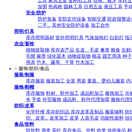
工具
家具五金
金刚石工具
丝锥、板牙
库存五
加盟
热风枪
园林工具
日用五金
液压工具
手
安全/防护
防护装备
安防监控设备
智能交通
防盗报警设
二手...
其他安全防护设备
加工合作
照明/灯具
库存照明器材
室外照明灯具
气体放电灯
白炽灯
指
农业/畜牧
植物提取物
库存农产品
生皮、毛皮
禽类
粮食
生鲜
毛鬃
麻类
绿化苗木
动物提取物
棉花
园艺用具
种子
用具
竹木、藤苇、干草
竹木加工
>
服饰/纺织/食品
服装/制服
库存服装
服装加工
女装
男装
童装、婴幼儿服装
内
服饰/鞋帽
库存服饰
鞋材、鞋件加工
成品鞋加工
服饰加工
吊
夹
手套
外贸服饰
成品鞋、鞋件代理加盟
服饰代理
纺织/皮革
化学纤维
库存纺织品
库存皮革及制品
服装辅料
纺
织、皮革...
皮革加工
皮革
人造毛皮
功能性面料
丝
食品/饮料
软饮料
酒类
茶叶
库存食品、饮料
肉类
休闲食品
粗