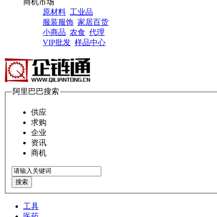
商机市场
原材料
工业品
服装服饰
家居百货
小商品
农食
代理
VIP批发
样品中心
阿里巴巴搜索
供应
求购
企业
资讯
商机
搜索
工具
医药