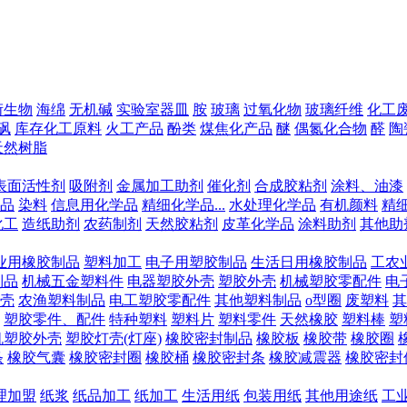
衍生物
海绵
无机碱
实验室器皿
胺
玻璃
过氧化物
玻璃纤维
化工
砜
库存化工原料
火工产品
酚类
煤焦化产品
醚
偶氮化合物
醛
陶
天然树脂
表面活性剂
吸附剂
金属加工助剂
催化剂
合成胶粘剂
涂料、油漆
品
染料
信息用化学品
精细化学品...
水处理化学品
有机颜料
精
化工
造纸助剂
农药制剂
天然胶粘剂
皮革化学品
涂料助剂
其他助
业用橡胶制品
塑料加工
电子用塑胶制品
生活日用橡胶制品
工农
制品
机械五金塑料件
电器塑胶外壳
塑胶外壳
机械塑胶零配件
电
壳
农渔塑料制品
电工塑胶零配件
其他塑料制品
o型圈
废塑料
其
塑胶零件、配件
特种塑料
塑料片
塑料零件
天然橡胶
塑料棒
塑
机塑胶外壳
塑胶灯壳(灯座)
橡胶密封制品
橡胶板
橡胶带
橡胶圈
条
橡胶气囊
橡胶密封圈
橡胶桶
橡胶密封条
橡胶减震器
橡胶密封
理加盟
纸浆
纸品加工
纸加工
生活用纸
包装用纸
其他用途纸
工