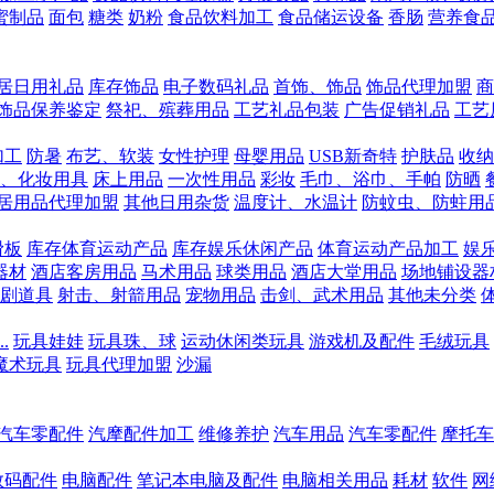
蜜制品
面包
糖类
奶粉
食品饮料加工
食品储运设备
香肠
营养食
居日用礼品
库存饰品
电子数码礼品
首饰、饰品
饰品代理加盟
商
饰品保养鉴定
祭祀、殡葬用品
工艺礼品包装
广告促销礼品
工艺
加工
防暑
布艺、软装
女性护理
母婴用品
USB新奇特
护肤品
收纳
、化妆用具
床上用品
一次性用品
彩妆
毛巾、浴巾、手帕
防晒
居用品代理加盟
其他日用杂货
温度计、水温计
防蚊虫、防蛀用
滑板
库存体育运动产品
库存娱乐休闲产品
体育运动产品加工
娱
器材
酒店客房用品
马术用品
球类用品
酒店大堂用品
场地铺设器
剧道具
射击、射箭用品
宠物用品
击剑、武术用品
其他未分类
.
玩具娃娃
玩具珠、球
运动休闲类玩具
游戏机及配件
毛绒玩具
魔术玩具
玩具代理加盟
沙漏
汽车零配件
汽摩配件加工
维修养护
汽车用品
汽车零配件
摩托车
数码配件
电脑配件
笔记本电脑及配件
电脑相关用品
耗材
软件
网