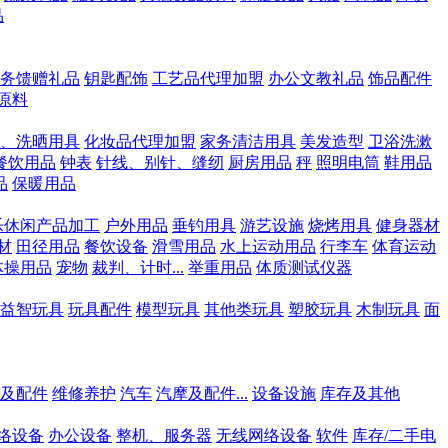
品
务馈赠礼品
钥匙配饰
工艺品代理加盟
办公文教礼品
饰品配件
原料
、洗晒用具
化妆品代理加盟
家务清洁用具
美发造型
卫浴洗漱
餐饮用品
钟表
针线、别针、缝纫
厨房用品
秤
照明电筒
鞋用品
品
保暖用品
乐休闲产品加工
户外用品
垂钓用具
游艺设施
烧烤用具
健身器材
材
田径用品
餐饮设备
滑雪用品
水上运动用品
行李车
体育运动
体操用品
宠物
裁判、计时...
举重用品
体质测试仪器
益智玩具
玩具配件
模型玩具
其他类玩具
塑胶玩具
木制玩具
面
及配件
维修养护
汽车
汽摩及配件...
设备设施
库存及其他
络设备
办公设备
整机、服务器
无线网络设备
软件
库存/二手电