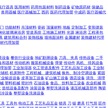
医疗器具
医用材料
药用包装材料
制药设备
矿物原药材
保健品
兽用器械
医疗器械加工
西药
医药代理加盟
中成药
医疗器械代
门
功能材料
吊顶材料
瓷砖
顶篷材料
地板
定制加工
变形缝装
钢化玻璃淋浴房
管道系统
工地施工材料
光源
淋浴房
工程承包
具
建筑用粘合剂
装饰线板
墙地面涂料
金属建材
装饰建材代理
材代理加盟
质设备
餐饮行业设备
地矿勘测设备
刀具、夹具
传热设备
二手
备和器材
传动机构
服装机械设备
弹簧
传动件
风机、排风设备
理加盟
工业加湿器
化工管道及配件
工艺礼品加工设备
工业制
接辅机
机床附件
工程机械、建筑机械
换热、制冷空调设备
紧固
矿业输送设备
皮革加工设备
矿山施工设备
酒店设备
清洗、清理
械
塑料机械
密封件
石油设备
食品、饮料加工设备
农业机械
商
让
造纸设备及配件
涂装设备
整熨洗涤设备
液压机械及部件
陶瓷
制冷设备
整熨设备洗涤设备
工具
工具包
电动工具
工艺礼品五金
锁具
刀
锯
磨具
打气筒
匠作