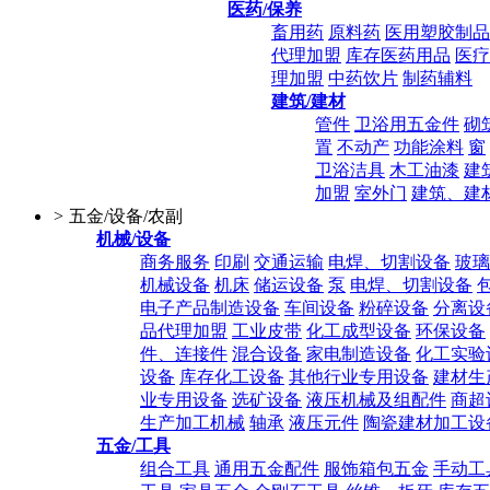
医药/保养
畜用药
原料药
医用塑胶制品
代理加盟
库存医药用品
医疗
理加盟
中药饮片
制药辅料
建筑/建材
管件
卫浴用五金件
砌
置
不动产
功能涂料
窗
卫浴洁具
木工油漆
建
加盟
室外门
建筑、建
>
五金/设备/农副
机械/设备
商务服务
印刷
交通运输
电焊、切割设备
玻璃
机械设备
机床
储运设备
泵
电焊、切割设备
电子产品制造设备
车间设备
粉碎设备
分离设
品代理加盟
工业皮带
化工成型设备
环保设备
件、连接件
混合设备
家电制造设备
化工实验
设备
库存化工设备
其他行业专用设备
建材生
业专用设备
选矿设备
液压机械及组配件
商超
生产加工机械
轴承
液压元件
陶瓷建材加工设
五金/工具
组合工具
通用五金配件
服饰箱包五金
手动工