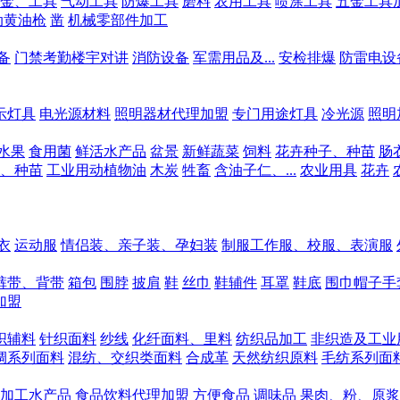
金、工具
气动工具
防爆工具
磨料
农用工具
喷涂工具
五金工具
动黄油枪
凿
机械零部件加工
备
门禁考勤楼宇对讲
消防设备
军需用品及...
安检排爆
防雷电设
示灯具
电光源材料
照明器材代理加盟
专门用途灯具
冷光源
照明
水果
食用菌
鲜活水产品
盆景
新鲜蔬菜
饲料
花卉种子、种苗
肠
、种苗
工业用动植物油
木炭
牲畜
含油子仁、...
农业用具
花卉
衣
运动服
情侣装、亲子装、孕妇装
制服工作服、校服、表演服
裤带、背带
箱包
围脖
披肩
鞋
丝巾
鞋辅件
耳罩
鞋底
围巾帽子手
加盟
织辅料
针织面料
纱线
化纤面料、里料
纺织品加工
非织造及工业
绸系列面料
混纺、交织类面料
合成革
天然纺织原料
毛纺系列面
加工水产品
食品饮料代理加盟
方便食品
调味品
果肉、粉、原浆