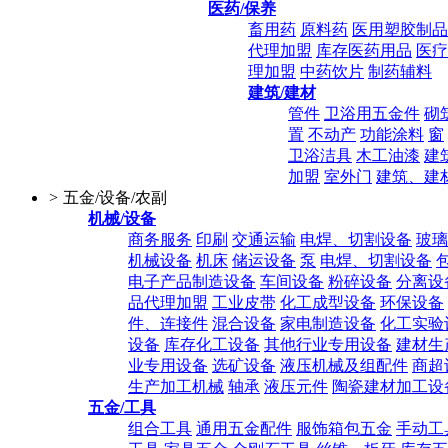
医药/保养
畜用药
原料药
医用塑胶制品
代理加盟
库存医药用品
医疗
理加盟
中药饮片
制药辅料
建筑/建材
管件
卫浴用五金件
砌
置
不动产
功能涂料
窗
卫浴洁具
木工油漆
建
加盟
室外门
建筑、建
>
五金/设备/农副
机械/设备
商务服务
印刷
交通运输
电焊、切割设备
玻璃
机械设备
机床
储运设备
泵
电焊、切割设备
电子产品制造设备
车间设备
粉碎设备
分离设
品代理加盟
工业皮带
化工成型设备
环保设备
件、连接件
混合设备
家电制造设备
化工实验
设备
库存化工设备
其他行业专用设备
建材生
业专用设备
选矿设备
液压机械及组配件
商超
生产加工机械
轴承
液压元件
陶瓷建材加工设
五金/工具
组合工具
通用五金配件
服饰箱包五金
手动工