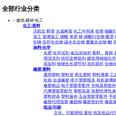
全部行业分类
>
建筑/建材/化工
化工/原料
无机盐
醇类
合成树脂
化工中间体
烃类
羧酸
加工
玻璃加工
磺酸
单质
腈
磺酸衍生物
醌类
化物
杂环化合物
碳水化合物
重氮化合物
酮
涂料/化学
化肥
化学试剂
食品添加剂
香料、香精
用清洗剂
纺织染整助剂
建筑用精细化学
添加剂
植物生长调节剂
农药原药
生物
橡胶/塑料
通用塑料
塑料管
再生塑料
塑料薄膜
工
轮胎
合成橡胶
电子塑胶模具
有机玻璃
橡胶制品
电子塑胶零配件
充电器塑胶外
汽摩塑胶零配件
塑胶容器
热塑性弹性体
塑料焊条
塑料篷布
五金塑胶零配件
手
橡塑代理加盟
橡胶阀
橡胶密封垫
橡胶
纸业/印刷
文化、印刷用纸
废纸
纸及纸品代