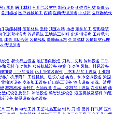
医疗器具
医用材料
药用包装材料
制药设备
矿物原药材
保健品
兽用器械
医疗器械加工
西药
医药代理加盟
中成药
医疗器械代
门
功能材料
吊顶材料
瓷砖
顶篷材料
地板
定制加工
变形缝装
钢化玻璃淋浴房
管道系统
工地施工材料
光源
淋浴房
工程承包
具
建筑用粘合剂
装饰线板
墙地面涂料
金属建材
装饰建材代理
材代理加盟
质设备
餐饮行业设备
地矿勘测设备
刀具、夹具
传热设备
二手
备和器材
传动机构
服装机械设备
弹簧
传动件
风机、排风设备
理加盟
工业加湿器
化工管道及配件
工艺礼品加工设备
工业制
接辅机
机床附件
工程机械、建筑机械
换热、制冷空调设备
紧固
矿业输送设备
皮革加工设备
矿山施工设备
酒店设备
清洗、清理
械
塑料机械
密封件
石油设备
食品、饮料加工设备
农业机械
商
让
造纸设备及配件
涂装设备
整熨洗涤设备
液压机械及部件
陶瓷
制冷设备
整熨设备洗涤设备
工具
工具包
电动工具
工艺礼品五金
锁具
刀
锯
磨具
打气筒
匠作