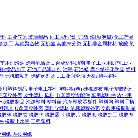
废料
工业气体
玻璃制品
化工原料代理加盟
海绵(泡棉)
化工产品
瓷加工
其他聚合物
无机酸
其他未分类
无机非金属材料
羧酸
氧
车用润滑油
涂料乳液及...
合成材料助剂
电子工业用助剂
工业
细化学品加工
石油产品添加剂
油墨
石油蜡
库存精细化学品
饲料
剂
无机胶粘剂
选矿药剂及...
工业润滑油
无机颜料/填料
业用塑料制品
电子电工零件
塑料板(卷)
硅橡胶布
电子塑胶配件
子塑胶外壳
改性塑料
母料
电器塑胶零配件
车用塑料件
农业用
他橡胶制品
泡沫塑料
塑料丝
汽车塑胶零配件
塑料网
塑料手柄
料玩具
U盘塑胶外壳
塑料异型材
鼠标塑胶外壳
文教用橡胶制品
橡胶棒
橡胶管
橡胶垫
橡胶履带
橡胶片
橡胶套
橡胶加工
橡胶塞
件
橡胶止水带
工程塑料
业用纸
办公用纸