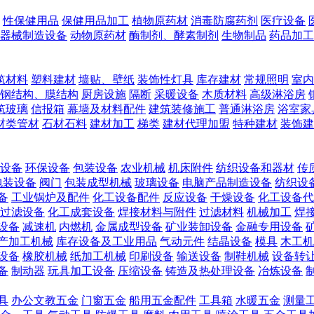
性保健用品
保健用品加工
植物原药材
消毒防腐药剂
医疗设备
器械制造设备
动物原药材
酶制剂、酵素制剂
生物制品
药品加工
筑材料
塑料建材
墙贴、壁纸
装饰性灯具
库存建材
常规照明
室内
钢结构、膜结构
厨房设施
隔断
采暖设备
木质材料
高级淋浴房
筑玻璃
信报箱
幕墙及材料配件
建筑装修施工
普通淋浴房
浴室家
材类管材
石材石料
建材加工
梯类
建材代理加盟
特种建材
装饰建
设备
环保设备
包装设备
农业机械
机床附件
纺织设备和器材
传
包装设备
阀门
包装成型机械
玻璃设备
电脑产品制造设备
纺织设
备
工业锅炉及配件
化工设备配件
反应设备
干燥设备
化工设备代
过滤设备
化工成套设备
焊接材料与附件
过滤材料
机械加工
焊
设备
减速机
内燃机
金属成型设备
矿业装卸设备
金融专用设备
产加工机械
库存设备及工业用品
气动元件
结晶设备
模具
木工机
设备
橡胶机械
纸加工机械
印刷设备
输送设备
制鞋机械
设备转
备
制动器
玩具加工设备
压缩设备
铸造及热处理设备
冶炼设备
具
办公文教五金
门窗五金
船用五金配件
工具箱
水暖五金
测量