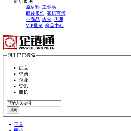
商机市场
原材料
工业品
服装服饰
家居百货
小商品
农食
代理
VIP批发
样品中心
阿里巴巴搜索
供应
求购
企业
资讯
商机
搜索
工具
医药