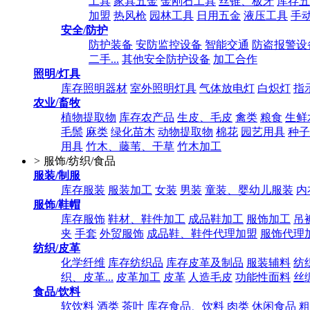
工具
家具五金
金刚石工具
丝锥、板牙
库存五
加盟
热风枪
园林工具
日用五金
液压工具
手
安全/防护
防护装备
安防监控设备
智能交通
防盗报警设
二手...
其他安全防护设备
加工合作
照明/灯具
库存照明器材
室外照明灯具
气体放电灯
白炽灯
指
农业/畜牧
植物提取物
库存农产品
生皮、毛皮
禽类
粮食
生鲜
毛鬃
麻类
绿化苗木
动物提取物
棉花
园艺用具
种子
用具
竹木、藤苇、干草
竹木加工
>
服饰/纺织/食品
服装/制服
库存服装
服装加工
女装
男装
童装、婴幼儿服装
内
服饰/鞋帽
库存服饰
鞋材、鞋件加工
成品鞋加工
服饰加工
吊
夹
手套
外贸服饰
成品鞋、鞋件代理加盟
服饰代理
纺织/皮革
化学纤维
库存纺织品
库存皮革及制品
服装辅料
纺
织、皮革...
皮革加工
皮革
人造毛皮
功能性面料
丝
食品/饮料
软饮料
酒类
茶叶
库存食品、饮料
肉类
休闲食品
粗