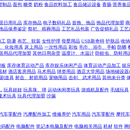
蜜制品
面包
糖类
奶粉
食品饮料加工
食品储运设备
香肠
营养食
居日用礼品
库存饰品
电子数码礼品
首饰、饰品
饰品代理加盟
商
饰品保养鉴定
祭祀、殡葬用品
工艺礼品包装
广告促销礼品
工艺
加工
防暑
布艺、软装
女性护理
母婴用品
USB新奇特
护肤品
收纳
、化妆用具
床上用品
一次性用品
彩妆
毛巾、浴巾、手帕
防晒
居用品代理加盟
其他日用杂货
温度计、水温计
防蚊虫、防蛀用
滑板
库存体育运动产品
库存娱乐休闲产品
体育运动产品加工
娱
器材
酒店客房用品
马术用品
球类用品
酒店大堂用品
场地铺设器
剧道具
射击、射箭用品
宠物用品
击剑、武术用品
其他未分类
.
玩具娃娃
玩具珠、球
运动休闲类玩具
游戏机及配件
毛绒玩具
魔术玩具
玩具代理加盟
沙漏
汽车零配件
汽摩配件加工
维修养护
汽车用品
汽车零配件
摩托车
数码配件
电脑配件
笔记本电脑及配件
电脑相关用品
耗材
软件
网