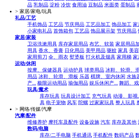
品
乳制品
淀粉
冷饮
食用油
豆制品
米面类
蛋制品
>
家居/家电/玩具
礼品/工艺
手机饰品
工艺品
节庆用品
工艺品加工
饰品加工
家
小家电礼品
首饰箱包
工艺品
饰品展示架
节庆用品
家居/家装
卫浴洗漱用具
库存家居用品
布艺、软装
家居用品
用具
香水、香膏
日化用品
美甲用品
驱蚊
家具
美容
家用剪刀
伞、雨衣
熨烫板
打火机及烟具
家用梯
家
运动/休闲
按摩、保健器具
运动护具
球类用品
冰鞋、轮滑、
用品
冰鞋、轮滑、滑板
乐器
棋牌、室内休闲
水族
产...
极限运动用品
瑜伽用品
娱乐休闲产...
舞蹈、戏
玩具/魔术
库存玩具
玩具设计加工
充气玩具
动漫、影视..
具
电子宠物
风车
陀螺
过家家玩具
整人玩具
>
网络/传媒/汽摩
汽摩/配件
维修养护
摩托车及配件
设备设施
汽车
库存及其他
数码/电脑
库存/二手电脑
手机通讯
手机配件
数码产品