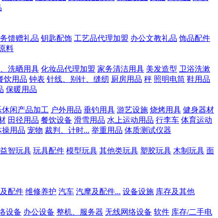
品
务馈赠礼品
钥匙配饰
工艺品代理加盟
办公文教礼品
饰品配件
原料
、洗晒用具
化妆品代理加盟
家务清洁用具
美发造型
卫浴洗漱
餐饮用品
钟表
针线、别针、缝纫
厨房用品
秤
照明电筒
鞋用品
品
保暖用品
乐休闲产品加工
户外用品
垂钓用具
游艺设施
烧烤用具
健身器材
材
田径用品
餐饮设备
滑雪用品
水上运动用品
行李车
体育运动
体操用品
宠物
裁判、计时...
举重用品
体质测试仪器
益智玩具
玩具配件
模型玩具
其他类玩具
塑胶玩具
木制玩具
面
及配件
维修养护
汽车
汽摩及配件...
设备设施
库存及其他
络设备
办公设备
整机、服务器
无线网络设备
软件
库存/二手电