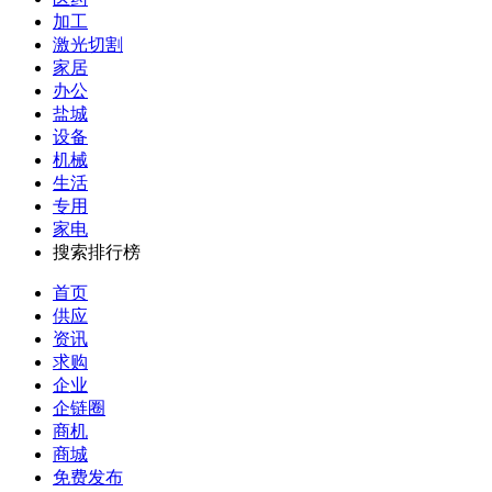
加工
激光切割
家居
办公
盐城
设备
机械
生活
专用
家电
搜索排行榜
首页
供应
资讯
求购
企业
企链圈
商机
商城
免费发布