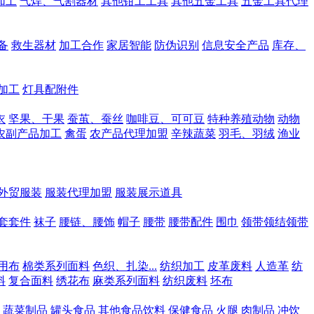
加工
气焊、气割器材
其他钳工工具
其他五金工具
五金工具代理
备
救生器材
加工合作
家居智能
防伪识别
信息安全产品
库存、
加工
灯具配附件
衣
坚果、干果
蚕茧、蚕丝
咖啡豆、可可豆
特种养殖动物
动物
农副产品加工
禽蛋
农产品代理加盟
辛辣蔬菜
羽毛、羽绒
渔业
外贸服装
服装代理加盟
服装展示道具
套套件
袜子
腰链、腰饰
帽子
腰带
腰带配件
围巾
领带领结领带
用布
棉类系列面料
色织、扎染...
纺织加工
皮革废料
人造革
纺
料
复合面料
绣花布
麻类系列面料
纺织废料
坯布
蔬菜制品
罐头食品
其他食品饮料
保健食品
火腿
肉制品
冲饮