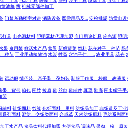
金、工具
气动工具
防爆工具
磨料
农用工具
喷涂工具
五金工具
动黄油枪
凿
机械零部件加工
备
门禁考勤楼宇对讲
消防设备
军需用品及...
安检排爆
防雷电设
示灯具
电光源材料
照明器材代理加盟
专门用途灯具
冷光源
照明
水果
食用菌
鲜活水产品
盆景
新鲜蔬菜
饲料
花卉种子、种苗
肠
、种苗
工业用动植物油
木炭
牲畜
含油子仁、...
农业用具
花卉
衣
运动服
情侣装、亲子装、孕妇装
制服工作服、校服、表演服
裤带、背带
箱包
围脖
披肩
鞋
丝巾
鞋辅件
耳罩
鞋底
围巾帽子手
加盟
织辅料
针织面料
纱线
化纤面料、里料
纺织品加工
非织造及工业
绸系列面料
混纺、交织类面料
合成革
天然纺织原料
毛纺系列面
加工水产品
食品饮料代理加盟
方便食品
调味品
果肉、粉、原浆