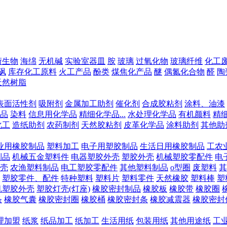
衍生物
海绵
无机碱
实验室器皿
胺
玻璃
过氧化物
玻璃纤维
化工
砜
库存化工原料
火工产品
酚类
煤焦化产品
醚
偶氮化合物
醛
陶
天然树脂
表面活性剂
吸附剂
金属加工助剂
催化剂
合成胶粘剂
涂料、油漆
品
染料
信息用化学品
精细化学品...
水处理化学品
有机颜料
精
化工
造纸助剂
农药制剂
天然胶粘剂
皮革化学品
涂料助剂
其他助
业用橡胶制品
塑料加工
电子用塑胶制品
生活日用橡胶制品
工农
制品
机械五金塑料件
电器塑胶外壳
塑胶外壳
机械塑胶零配件
电
壳
农渔塑料制品
电工塑胶零配件
其他塑料制品
o型圈
废塑料
其
塑胶零件、配件
特种塑料
塑料片
塑料零件
天然橡胶
塑料棒
塑
机塑胶外壳
塑胶灯壳(灯座)
橡胶密封制品
橡胶板
橡胶带
橡胶圈
条
橡胶气囊
橡胶密封圈
橡胶桶
橡胶密封条
橡胶减震器
橡胶密封
理加盟
纸浆
纸品加工
纸加工
生活用纸
包装用纸
其他用途纸
工